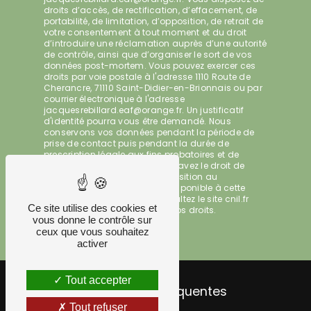
droits d’accès, de rectification, d’effacement, de
portabilité, de limitation, d’opposition, de retrait de
votre consentement à tout moment et du droit
d’introduire une réclamation auprès d’une autorité
de contrôle, ainsi que d’organiser le sort de vos
données post-mortem. Vous pouvez exercer ces
droits par voie postale à l'adresse 1110 Route de
Cherancre, 71110 Saint-Didier-en-Brionnais ou par
courrier électronique à l'adresse
jacquesrebillard.eaf@orange.fr. Un justificatif
d'identité pourra vous être demandé. Nous
conservons vos données pendant la période de
prise de contact puis pendant la durée de
prescription légale aux fins probatoires et de
gestion des contentieux. Vous avez le droit de
vous inscrire sur la liste d'opposition au
démarchage téléphonique, disponible à cette
adresse:
Bloctel.gouv.fr
. Consultez le site cnil.fr
Ce site utilise des cookies et
pour plus d’informations sur vos droits.
vous donne le contrôle sur
ceux que vous souhaitez
activer
Tout accepter
Recherches fréquentes
Tout refuser