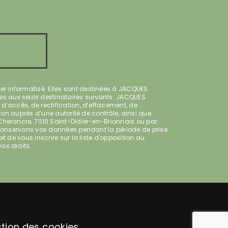
r informatisé. Elles sont destinées à JACQUES
es aux seuls destinataires suivants: JACQUES
d’accès, de rectification, d’effacement, de
tion auprès d’une autorité de contrôle, ainsi que
Cherancre, 71110 Saint-Didier-en-Brionnais ou par
s conservons vos données pendant la période de prise
 de vous inscrire sur la liste d'opposition au
vos droits.
tion des cookies