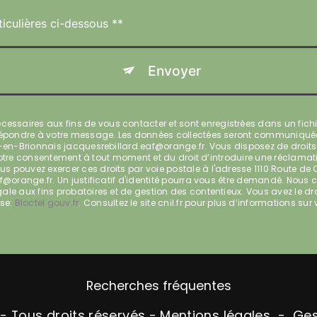
ticulières ci-dessous **
Envoyer
saires aux fins de vous contacter et sont enregistrées dans un fichie
e répondre à votre message. Les données collectées seront communiqué
r-en-Brionnais jacquesrebillard.eaf@orange.fr. Vous disposez de droits 
de votre consentement à tout moment et du droit d’introduire une réclama
 pouvez exercer ces droits par voie postale à l'adresse 1110 Route de 
eaf@orange.fr. Un justificatif d'identité pourra vous être demandé. Nou
le aux fins probatoires et de gestion des contentieux. Vous avez le droit
sse:
Bloctel.gouv.fr
. Consultez le site cnil.fr pour plus d’informations sur 
Recherches fréquentes
- Tous droits réservés -
Mentions légales
-
Ges