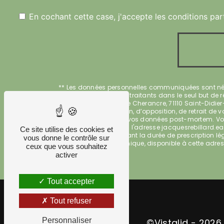
En cochant cette case, j'accepte les conditions par
** Les données personnelles communiquées sont néces
REBILLARD et ses sous-traitants dans le seul but d
REBILLARD 1110 Route de Cherancre, 71110 Saint-Didie
portabilité, de limitation, d’opposition, de retrait 
d’organiser le sort de vos données post-mortem. Vous
courrier électronique à l'adresse jacquesrebillard.
Ce site utilise des cookies et
de contact puis pendant la durée de prescription léga
vous donne le contrôle sur
démarchage téléphonique, disponible à cette adre
ceux que vous souhaitez
activer
Tout accepter
Tout refuser
Personnaliser
©
Vistalid
- 2026 