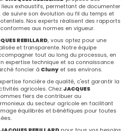
s lieux exhaustifs, permettant de documenter
en, de suivre son évolution au fil du temps et
 potentiels. Nos experts réalisent des rapports
, conformes aux normes en vigueur.
QUES REBILLARD
, vous optez pour une
isée et transparente. Notre équipe
ccompagner tout au long du processus, en
on expertise technique et sa connaissance
rché foncier à
Cluny
et ses environs.
xpertise foncière de qualité, c'est garantir la
ctivités agricoles. Chez
JACQUES
sommes fiers de contribuer au
onieux du secteur agricole en facilitant
mage équilibrés et bénéfiques pour toutes
nées.
à
JACQUES REBILLARD
pour tous vos besoins