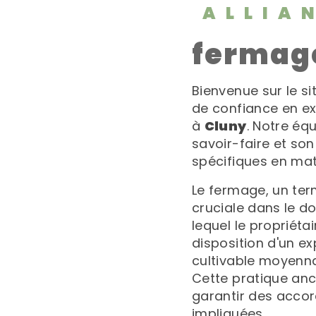
ALLIA
fermag
Bienvenue sur le s
de confiance en exp
à
Cluny
. Notre éq
savoir-faire et so
spécifiques en mat
Le fermage, un te
cruciale dans le do
lequel le propriétai
disposition d'un ex
cultivable moyenna
Cette pratique anc
garantir des accord
impliquées.