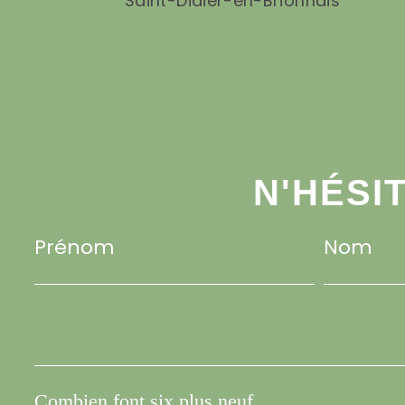
Saint-Didier-en-Brionnais
N'HÉSI
Prénom
Nom
Combien font six plus neuf