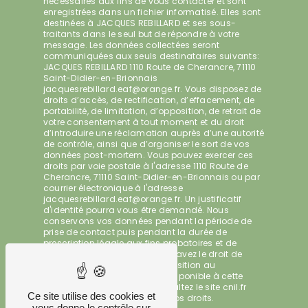
nécessaires aux fins de vous contacter et sont
enregistrées dans un fichier informatisé. Elles sont
destinées à JACQUES REBILLARD et ses sous-
traitants dans le seul but de répondre à votre
message. Les données collectées seront
communiquées aux seuls destinataires suivants:
JACQUES REBILLARD 1110 Route de Cherancre, 71110
Saint-Didier-en-Brionnais
jacquesrebillard.eaf@orange.fr. Vous disposez de
droits d’accès, de rectification, d’effacement, de
portabilité, de limitation, d’opposition, de retrait de
votre consentement à tout moment et du droit
d’introduire une réclamation auprès d’une autorité
de contrôle, ainsi que d’organiser le sort de vos
données post-mortem. Vous pouvez exercer ces
droits par voie postale à l'adresse 1110 Route de
Cherancre, 71110 Saint-Didier-en-Brionnais ou par
courrier électronique à l'adresse
jacquesrebillard.eaf@orange.fr. Un justificatif
d'identité pourra vous être demandé. Nous
conservons vos données pendant la période de
prise de contact puis pendant la durée de
prescription légale aux fins probatoires et de
gestion des contentieux. Vous avez le droit de
vous inscrire sur la liste d'opposition au
démarchage téléphonique, disponible à cette
adresse:
Bloctel.gouv.fr
. Consultez le site cnil.fr
Ce site utilise des cookies et
pour plus d’informations sur vos droits.
vous donne le contrôle sur