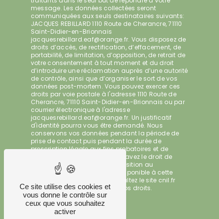
traitants dans le seul but de répondre à votre
message. Les données collectées seront
communiquées aux seuls destinataires suivants:
JACQUES REBILLARD 1110 Route de Cherancre, 71110
Saint-Didier-en-Brionnais
jacquesrebillard.eaf@orange.fr. Vous disposez de
droits d’accès, de rectification, d’effacement, de
portabilité, de limitation, d’opposition, de retrait de
votre consentement à tout moment et du droit
d’introduire une réclamation auprès d’une autorité
de contrôle, ainsi que d’organiser le sort de vos
données post-mortem. Vous pouvez exercer ces
droits par voie postale à l'adresse 1110 Route de
Cherancre, 71110 Saint-Didier-en-Brionnais ou par
courrier électronique à l'adresse
jacquesrebillard.eaf@orange.fr. Un justificatif
d'identité pourra vous être demandé. Nous
conservons vos données pendant la période de
prise de contact puis pendant la durée de
prescription légale aux fins probatoires et de
gestion des contentieux. Vous avez le droit de
vous inscrire sur la liste d'opposition au
démarchage téléphonique, disponible à cette
adresse:
Bloctel.gouv.fr
. Consultez le site cnil.fr
Ce site utilise des cookies et
pour plus d’informations sur vos droits.
vous donne le contrôle sur
ceux que vous souhaitez
activer