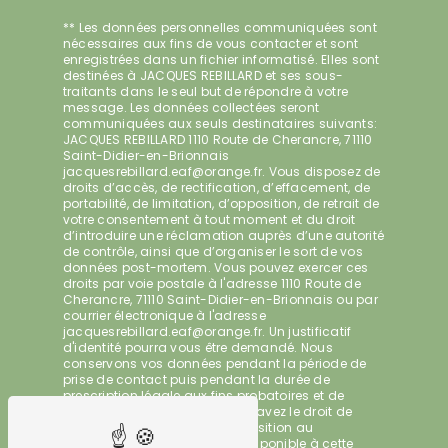
** Les données personnelles communiquées sont
nécessaires aux fins de vous contacter et sont
enregistrées dans un fichier informatisé. Elles sont
destinées à JACQUES REBILLARD et ses sous-
traitants dans le seul but de répondre à votre
message. Les données collectées seront
communiquées aux seuls destinataires suivants:
JACQUES REBILLARD 1110 Route de Cherancre, 71110
Saint-Didier-en-Brionnais
jacquesrebillard.eaf@orange.fr. Vous disposez de
droits d’accès, de rectification, d’effacement, de
portabilité, de limitation, d’opposition, de retrait de
votre consentement à tout moment et du droit
d’introduire une réclamation auprès d’une autorité
de contrôle, ainsi que d’organiser le sort de vos
données post-mortem. Vous pouvez exercer ces
droits par voie postale à l'adresse 1110 Route de
Cherancre, 71110 Saint-Didier-en-Brionnais ou par
courrier électronique à l'adresse
jacquesrebillard.eaf@orange.fr. Un justificatif
d'identité pourra vous être demandé. Nous
conservons vos données pendant la période de
prise de contact puis pendant la durée de
prescription légale aux fins probatoires et de
gestion des contentieux. Vous avez le droit de
vous inscrire sur la liste d'opposition au
démarchage téléphonique, disponible à cette