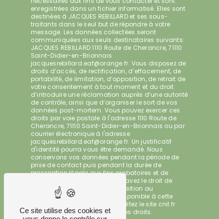
nécessaires aux fins de vous contacter et sont
enregistrées dans un fichier informatisé. Elles sont
destinées à JACQUES REBILLARD et ses sous-
traitants dans le seul but de répondre à votre
message. Les données collectées seront
communiquées aux seuls destinataires suivants:
JACQUES REBILLARD 1110 Route de Cherancre, 71110
Saint-Didier-en-Brionnais
jacquesrebillard.eaf@orange.fr. Vous disposez de
droits d’accès, de rectification, d’effacement, de
portabilité, de limitation, d’opposition, de retrait de
votre consentement à tout moment et du droit
d’introduire une réclamation auprès d’une autorité
de contrôle, ainsi que d’organiser le sort de vos
données post-mortem. Vous pouvez exercer ces
droits par voie postale à l'adresse 1110 Route de
Cherancre, 71110 Saint-Didier-en-Brionnais ou par
courrier électronique à l'adresse
jacquesrebillard.eaf@orange.fr. Un justificatif
d'identité pourra vous être demandé. Nous
conservons vos données pendant la période de
prise de contact puis pendant la durée de
prescription légale aux fins probatoires et de
gestion des contentieux. Vous avez le droit de
vous inscrire sur la liste d'opposition au
démarchage téléphonique, disponible à cette
adresse:
Bloctel.gouv.fr
. Consultez le site cnil.fr
Ce site utilise des cookies et
pour plus d’informations sur vos droits.
vous donne le contrôle sur