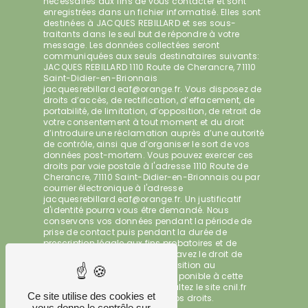
nécessaires aux fins de vous contacter et sont
enregistrées dans un fichier informatisé. Elles sont
destinées à JACQUES REBILLARD et ses sous-
traitants dans le seul but de répondre à votre
message. Les données collectées seront
communiquées aux seuls destinataires suivants:
JACQUES REBILLARD 1110 Route de Cherancre, 71110
Saint-Didier-en-Brionnais
jacquesrebillard.eaf@orange.fr. Vous disposez de
droits d’accès, de rectification, d’effacement, de
portabilité, de limitation, d’opposition, de retrait de
votre consentement à tout moment et du droit
d’introduire une réclamation auprès d’une autorité
de contrôle, ainsi que d’organiser le sort de vos
données post-mortem. Vous pouvez exercer ces
droits par voie postale à l'adresse 1110 Route de
Cherancre, 71110 Saint-Didier-en-Brionnais ou par
courrier électronique à l'adresse
jacquesrebillard.eaf@orange.fr. Un justificatif
d'identité pourra vous être demandé. Nous
conservons vos données pendant la période de
prise de contact puis pendant la durée de
prescription légale aux fins probatoires et de
gestion des contentieux. Vous avez le droit de
vous inscrire sur la liste d'opposition au
démarchage téléphonique, disponible à cette
adresse:
Bloctel.gouv.fr
. Consultez le site cnil.fr
Ce site utilise des cookies et
pour plus d’informations sur vos droits.
vous donne le contrôle sur